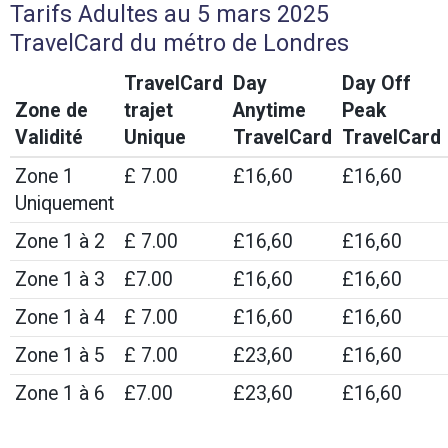
Tarifs Adultes au 5 mars 2025
TravelCard du métro de Londres
TravelCard
Day
Day Off
Zone de
trajet
Anytime
Peak
Validité
Unique
TravelCard
TravelCard
Zone 1
£ 7.00
£16,60
£16,60
Uniquement
Zone 1 à 2
£ 7.00
£16,60
£16,60
Zone 1 à 3
£7.00
£16,60
£16,60
Zone 1 à 4
£ 7.00
£16,60
£16,60
Zone 1 à 5
£ 7.00
£23,60
£16,60
Zone 1 à 6
£7.00
£23,60
£16,60