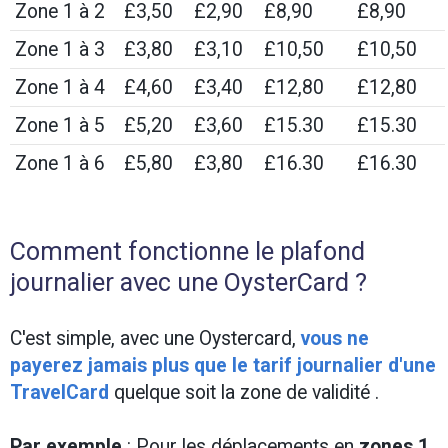
Zone 1 à 2
£3,50
£2,90
£8,90
£8,90
Zone 1 à 3
£3,80
£3,10
£10,50
£10,50
Zone 1 à 4
£4,60
£3,40
£12,80
£12,80
Zone 1 à 5
£5,20
£3,60
£15.30
£15.30
Zone 1 à 6
£5,80
£3,80
£16.30
£16.30
Comment fonctionne le plafond
journalier avec une OysterCard ?
C'est simple, avec une Oystercard,
vous ne
payerez jamais plus que le tarif journalier d'une
TravelCard
quelque soit la zone de validité .
Par exemple
: Pour les déplacements en
zones 1