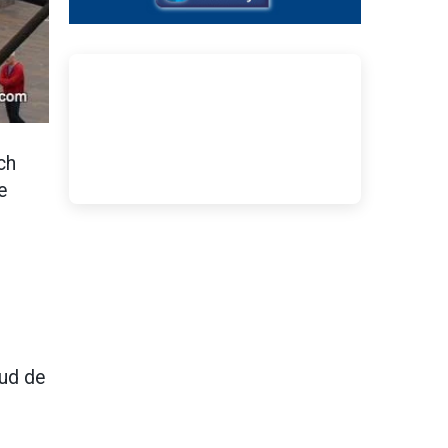
ch
e
sud de