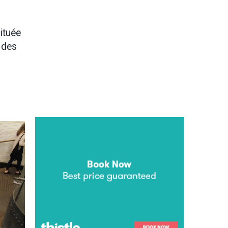
située
 des