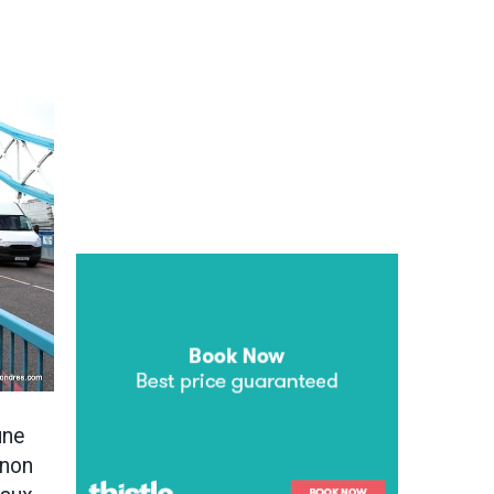
une
 non