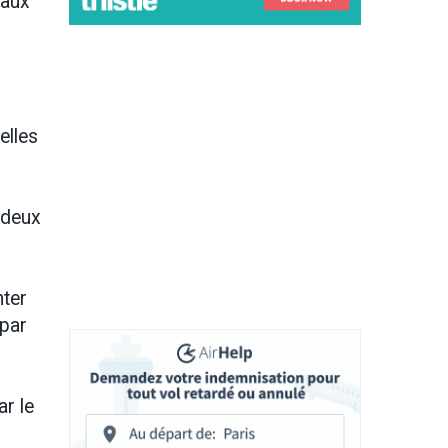
 aux
elles
n deux
nter
 par
ar le