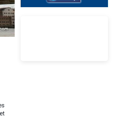
es
et