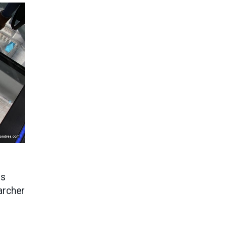
is
archer