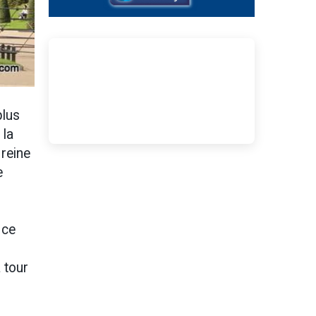
plus
 la
 reine
e
 ce
 tour