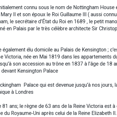
 initialement connu sous le nom de Nottingham House é
e Mary II et son époux le Roi Guillaume III ( aussi conn
am, le secrétaire d'État du Roi en 1689 , le petit mano
 en Palais par le très célèbre architecte Sir Christo
 également élu domicile au Palais de Kensington ; c'e
se Victoria, née en Mai 1819 dans les appartements d
jusqu'à son accession au trône en 1837 à l’âge de 18 a
gée devant Kensington Palace
ckingham Palace qui est devenue jusqu'à nos jours, l
nique à Londres
81 ans; le règne de 63 ans de la Reine Victoria est à
ire du Royaume-Uni après celui de la Reine Elizabeth II.