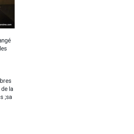
hangé
les
mbres
 de la
s ;sa