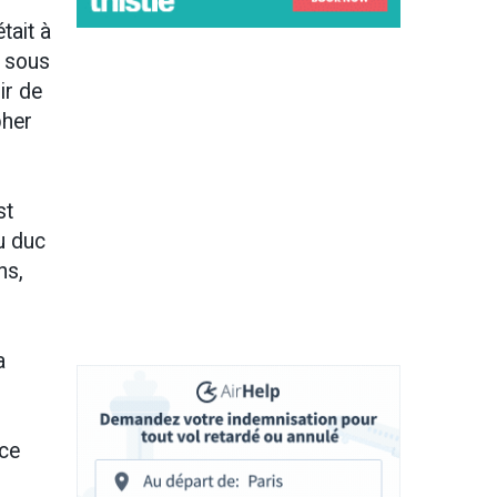
tait à
u sous
ir de
pher
st
u duc
ns,
a
 ce