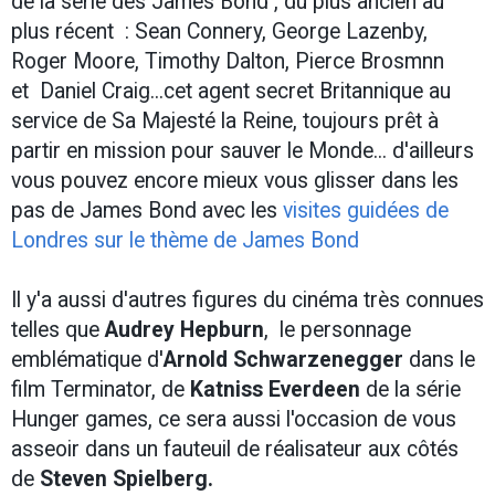
de la série des James Bond , ​du plus ancien au
plus récent : Sean Connery, George Lazenby,
Roger Moore, Timothy Dalton, Pierce Brosmnn
et Daniel Craig​...​cet agent secret Britannique au
service de Sa Majesté la Reine​, toujours prêt à
partir en mission pour sauver le Monde... d'ailleurs
vous pouvez encore mieux vous glisser dans les
pas de James Bond avec les
visites guidées de
Londres sur le thème de James Bond
Il y'a aussi d'autres figures du cinéma très connues
telles que
Audrey Hepburn
, le personnage
emblématique d'
Arnold Schwarzenegger
dans le
film Terminator, de
Katniss Everdeen
de la série
Hunger games, ce sera aussi l'occasion de vous
asseoir dans
un fauteuil de réalisateur aux côtés
de
Steven Spielberg.