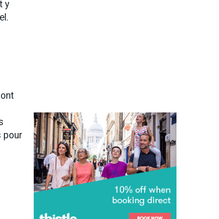
t y
el.
sont
s
s pour