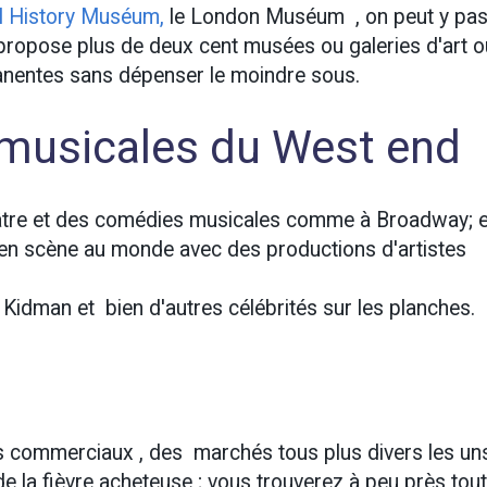
l History Muséum,
le London Muséum , on peut y pa
s propose plus de deux cent musées ou galeries d'art o
manentes sans dépenser le moindre sous.
 musicales du West end
éâtre et des comédies musicales comme à Broadway; e
 en scène au monde avec des productions d'artistes
 Kidman et bien d'autres célébrités sur les planches.
s commerciaux , des marchés tous plus divers les un
de la fièvre acheteuse ; vous trouverez à peu près tout