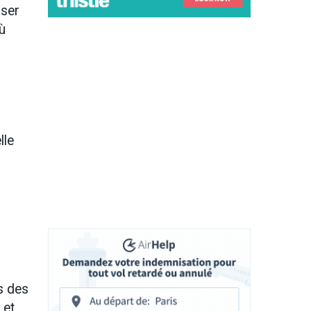
sser
ù
lle
s des
 et