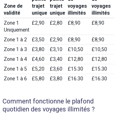
Zone de
trajet
trajet
voyages
voyages
validité
unique
unique
illimités
illimités
Zone 1
£2,90
£2,80
£8,90
£8,90
Uniquement
Zone 1 à 2
£3,50
£2,90
£8,90
£8,90
Zone 1 à 3
£3,80
£3,10
£10,50
£10,50
Zone 1 à 4
£4,60
£3,40
£12,80
£12,80
Zone 1 à 5
£5,20
£3,60
£15.30
£15.30
Zone 1 à 6
£5,80
£3,80
£16.30
£16.30
Comment fonctionne le plafond
quotidien des voyages illimités ?