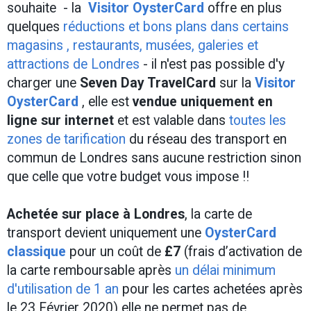
souhaite - la
Visitor OysterCard
offre en plus
quelques
réductions et bons plans dans certains
magasins , restaurants, musées, galeries et
attractions de Londres
- il n'est pas possible d'y
charger une
Seven Day TravelCard
sur la
Visitor
OysterCard
, elle est
vendue uniquement en
ligne sur internet
et est valable dans
toutes les
zones de tarification
du réseau des transport en
commun de Londres sans aucune restriction sinon
que celle que votre budget vous impose !!
Achetée sur place à Londres
, la carte de
transport devient uniquement une
OysterCard
classique
pour un coût de
£7
(frais d’activation de
la carte remboursable après
un délai minimum
d'utilisation de 1 an
pour les cartes achetées après
le 23 Février 2020) elle ne permet pas de