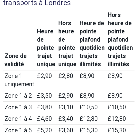
transports à Londres
Hors
Hors
Heure de
heure de
Heure
heure
pointe
pointe
de
de
plafond
plafond
pointe
pointe
quotidien
quotidien
Zone de
trajet
trajet
trajets
trajets
validité
unique
unique
illimités
illimités
Zone 1
£2,90
£2,80
£8,90
£8,90
uniquement
Zone 1 à 2
£3,50
£2,90
£8,90
£8,90
Zone 1 à 3
£3,80
£3,10
£10,50
£10,50
Zone 1 à 4
£4,60
£3,40
£12,80
£12,80
Zone 1 à 5
£5,20
£3,60
£15,30
£15,30